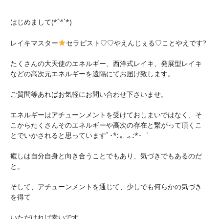
はじめまして(*´꒳`*)
レイキマスター
セラピスト♡♡やえんじぇる♡ことやえです?
たくさんの大天使のエネルギー、西洋式レイキ、発展型レイキ
などの高次元エネルギーを遠隔にてお届け致します。
ご質問等あればお気軽にお問い合わせ下さいませ。
エネルギーはアチューンメントを受けておしまいではなく、そ
こからたくさんそのエネルギーや高次の存在と繋がって頂くこ
とでいかされると思っていますﾟ･*:.｡. .｡.:*･゜
癒しは自分自身と向き合うことでもあり、気づきでもあるのだ
と。
そして、アチューンメントを通じて、少しでも何らかの気づき
を得て
いただければ幸いです。