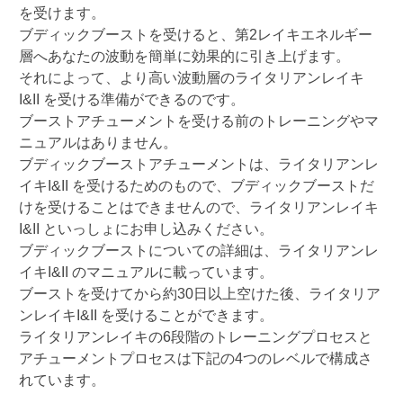
を受けます。
ブディックブーストを受けると、第
2
レイキエネルギー
層へあなたの波動を簡単に効果的に引き上げます。
それによって、より高い波動層のライタリアンレイキ
I&II
を受ける準備ができるのです。
ブーストアチューメントを受ける前のトレーニングやマ
ニュアルはありません。
ブディックブーストアチューメントは、ライタリアンレ
イキ
I&II
を受けるためのもので、ブディックブーストだ
けを受けることはできませんので、ライタリアンレイキ
I&II
といっしょにお申し込みください。
ブディックブーストについての詳細は、ライタリアンレ
イキ
I&II
のマニュアルに載っています。
ブーストを受けてから約
30
日以上空けた後、ライタリア
ンレイキ
I&II
を受けることができます。
ライタリアンレイキの
6
段階のトレーニングプロセスと
アチューメントプロセスは下記の
4
つのレベルで構成さ
れています。