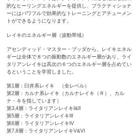
的なヒーリングエネルギーを提供し、プラクティショナ
ーにはパワフルで効果的なトレーニングとアチューメン
トができるようになります。
レイキのエネルギー層（波動帯域）
アセンディッド・マスター・ブッダから、レイキエネル
ギーは全体で８つの振動数のエネルギー層があり、ライ
タリアンレイキは高次の６つのエネルギー層を占めてい
るということを学習しました。
第
1
層：臼井系レイキ （全レベル）
第
2
層：カルナ系レイキ（カルナレイキ（Ｒ）、カル
ナ・キを指しています）
第
3,4
層：ライタリアンレイキ
I&II
第
5
層：ライタリアンレイキ
III
第
6
層：ライタリアンレイキ
IV
第
7,8
層：ライタリアンレイキ
V&VI