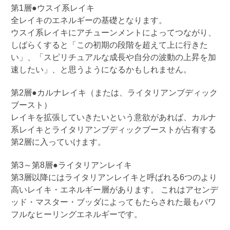
第
1
層
●
ウスイ系レイキ
全レイキのエネルギーの基礎となります。
ウスイ系レイキにアチューンメントによってつながり、
しばらくすると「この初期の段階を超えて上に行きた
い」、「スピリチュアルな成長や自分の波動の上昇を加
速したい」、と思うようになるかもしれません。
第
2
層
●
カルナレイキ（または、ライタリアンブディック
ブースト）
レイキを拡張していきたいという意欲があれば、カルナ
系レイキとライタリアンブディックブーストが占有する
第
2
層に入っていけます。
第
3
～第
8
層
●
ライタリアンレイキ
第
3
層以降にはライタリアンレイキと呼ばれる
6
つのより
高いレイキ・エネルギー層があります。
これはアセンデ
ッド・マスター・ブッダによってもたらされた最もパワ
フルなヒーリングエネルギーです。