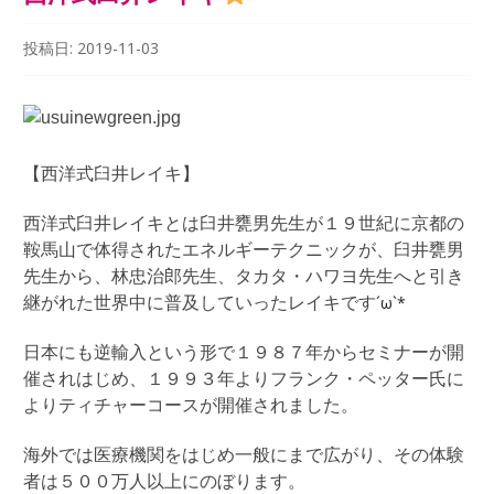
投稿日:
2019-11-03
【西洋式臼井レイキ】
西洋式臼井レイキとは臼井甕男先生が１９世紀に京都の
鞍馬山で体得されたエネルギーテクニックが、臼井甕男
先生から、林忠治郎先生、タカタ・ハワヨ先生へと引き
´ω`*
継がれた世界中に普及していったレイキです
日本にも逆輸入という形で１９８７年からセミナーが開
催されはじめ、１９９３年よりフランク・ペッター氏に
よりティチャーコースが開催されました。
海外では医療機関をはじめ一般にまで広がり、その体験
者は５００万人以上にのぼります。