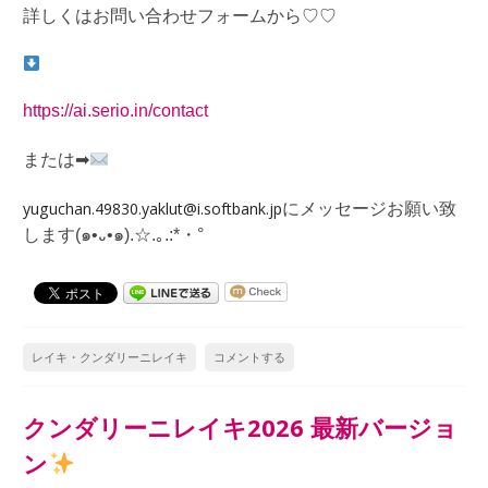
詳しくはお問い合わせフォームから♡♡
https://ai.serio.in/contact
または
➡︎
yuguchan.49830.yaklut@i.softbank.jp
にメッセージお願い致
します
(
๑
•
᎑
•
๑
).
☆
.
｡
.:*
・
°
レイキ・クンダリーニレイキ
コメントする
クンダリーニレイキ2026 最新バージョ
ン