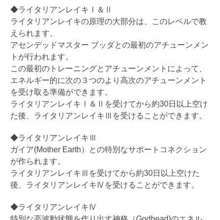
◆ライタリアンレイキⅠ＆Ⅱ
ライタリアンレイキの原理の大部分は、このレベルで教
えられます。
アセンデッドマスター
ブッダとの最初のアチューンメン
トが行われます。
この最初のトレーニングとアチューンメントによって、
エネルギー的に次の３つのより高次のアチューンメント
を受け取る準備ができます。
ライタリアンレイキⅠ＆Ⅱを受けてから約
30
日以上空け
た後、ライタリアンレイキⅢを受けることができます。
◆ライタリアンレイキⅢ
ガイア
(Mother Earth
）との特別なサポートコネクション
が作られます。
ライタリアンレイキⅢを受けてから約
30
日以上空けた
後、ライタリアンレイキⅣを受けることができます。
◆ライタリアンレイキⅣ
特別な高波動状態を作り出す神格（
Godhead)
のエネル