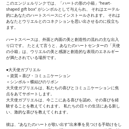
このエンジェルリンクでは、「ハートの形の小箱」”heart-
shaped gift box” がシンボルとして与えられ、 それはエーテル
的にあなたのハートスペースにインストールされます。 それは
あなたとウリエルとのコネクションを思い出させるのに役立ち
ます。
ハートスペースは、外面と内面の美と創造性の流れの主な出入
り口です。 たとえて言うと、あなたのハートセンターの「天使
の小箱」は、ウリエルの美と感謝と創造的な表現のエネルギー
が満たされている場所です。
●大天使ガブリエル
＜資質＞喜び・コミュニケーション
＜シンボル＞蝶結びのリボン
大天使ガブリエルは、私たちの喜びとコミュニケーションに焦
点をあてサポートします。
大天使ガブリエルは、今ここにある喜びを認め、その喜びを経
験することを教えてくれます。 私たちの日々の生活にある新し
い、激的な喜びを教えてくれます。
彼は、”あなたのハートが歌い出す”出来事を見つける手助けをし